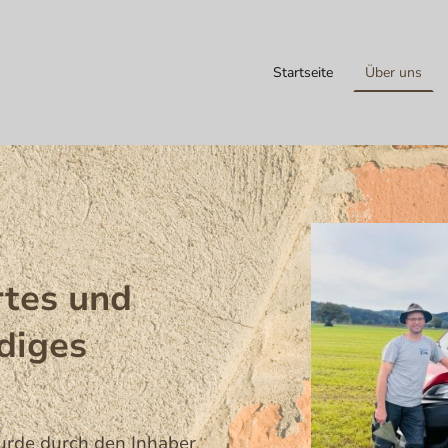
Startseite
Über uns
rtes und
diges
rde durch den Inhaber